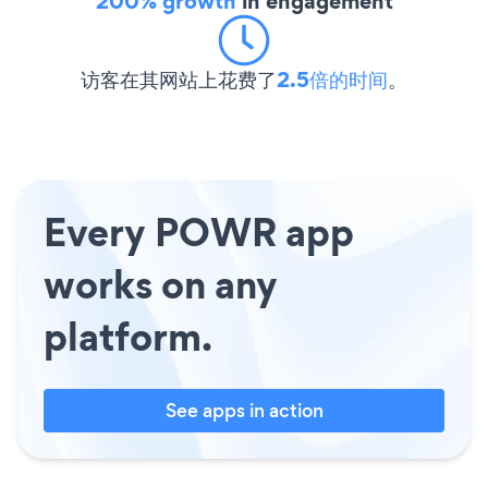
200% growth
in engagement
访客在其网站上花费了
2.5倍的时间
。
Every POWR app
works on any
platform.
See apps in action