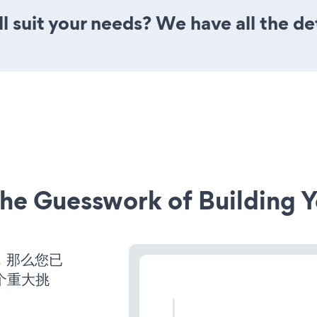
l suit your needs? We have all the de
he Guesswork of Building Y
营，那么您已
个重大挑