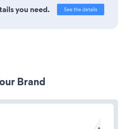
tails you need.
See the details
our Brand