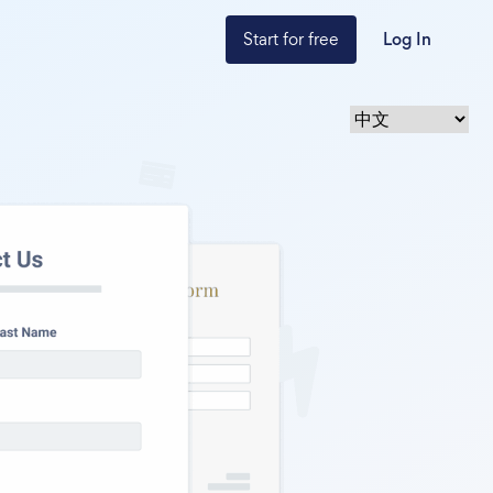
Start for free
Log In