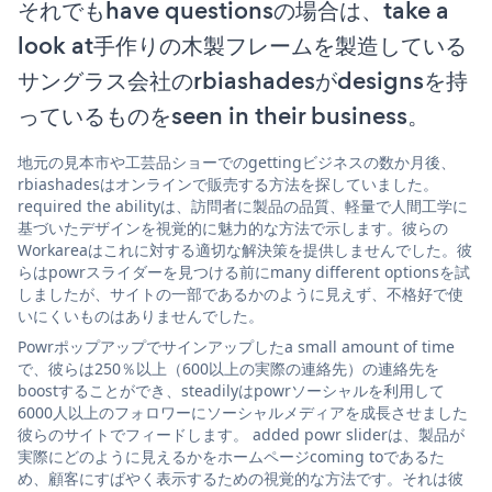
それでもhave questionsの場合は、take a
look at手作りの木製フレームを製造している
サングラス会社のrbiashadesがdesignsを持
っているものをseen in their business。
地元の見本市や工芸品ショーでのgettingビジネスの数か月後、
rbiashadesはオンラインで販売する方法を探していました。
required the abilityは、訪問者に製品の品質、軽量で人間工学に
基づいたデザインを視覚的に魅力的な方法で示します。彼らの
Workareaはこれに対する適切な解決策を提供しませんでした。彼
らはpowrスライダーを見つける前にmany different optionsを試
しましたが、サイトの一部であるかのように見えず、不格好で使
いにくいものはありませんでした。
Powrポップアップでサインアップしたa small amount of time
で、彼らは250％以上（600以上の実際の連絡先）の連絡先を
boostすることができ、steadilyはpowrソーシャルを利用して
6000人以上のフォロワーにソーシャルメディアを成長させました
彼らのサイトでフィードします。 added powr sliderは、製品が
実際にどのように見えるかをホームページcoming toであるた
め、顧客にすばやく表示するための視覚的な方法です。それは彼