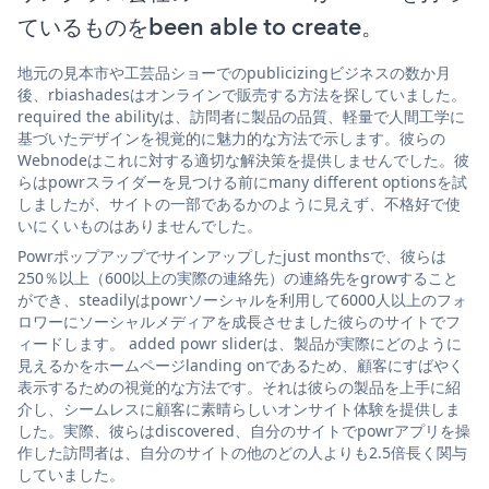
ているものをbeen able to create。
地元の見本市や工芸品ショーでのpublicizingビジネスの数か月
後、rbiashadesはオンラインで販売する方法を探していました。
required the abilityは、訪問者に製品の品質、軽量で人間工学に
基づいたデザインを視覚的に魅力的な方法で示します。彼らの
Webnodeはこれに対する適切な解決策を提供しませんでした。彼
らはpowrスライダーを見つける前にmany different optionsを試
しましたが、サイトの一部であるかのように見えず、不格好で使
いにくいものはありませんでした。
Powrポップアップでサインアップしたjust monthsで、彼らは
250％以上（600以上の実際の連絡先）の連絡先をgrowすること
ができ、steadilyはpowrソーシャルを利用して6000人以上のフォ
ロワーにソーシャルメディアを成長させました彼らのサイトでフ
ィードします。 added powr sliderは、製品が実際にどのように
見えるかをホームページlanding onであるため、顧客にすばやく
表示するための視覚的な方法です。それは彼らの製品を上手に紹
介し、シームレスに顧客に素晴らしいオンサイト体験を提供しま
した。実際、彼らはdiscovered、自分のサイトでpowrアプリを操
作した訪問者は、自分のサイトの他のどの人よりも2.5倍長く関与
していました。