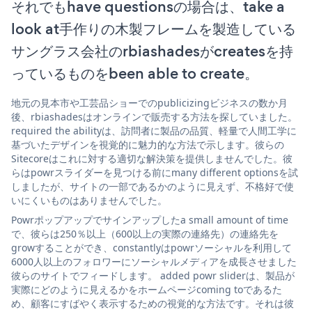
それでもhave questionsの場合は、take a
look at手作りの木製フレームを製造している
サングラス会社のrbiashadesがcreatesを持
っているものをbeen able to create。
地元の見本市や工芸品ショーでのpublicizingビジネスの数か月
後、rbiashadesはオンラインで販売する方法を探していました。
required the abilityは、訪問者に製品の品質、軽量で人間工学に
基づいたデザインを視覚的に魅力的な方法で示します。彼らの
Sitecoreはこれに対する適切な解決策を提供しませんでした。彼
らはpowrスライダーを見つける前にmany different optionsを試
しましたが、サイトの一部であるかのように見えず、不格好で使
いにくいものはありませんでした。
Powrポップアップでサインアップしたa small amount of time
で、彼らは250％以上（600以上の実際の連絡先）の連絡先を
growすることができ、constantlyはpowrソーシャルを利用して
6000人以上のフォロワーにソーシャルメディアを成長させました
彼らのサイトでフィードします。 added powr sliderは、製品が
実際にどのように見えるかをホームページcoming toであるた
め、顧客にすばやく表示するための視覚的な方法です。それは彼