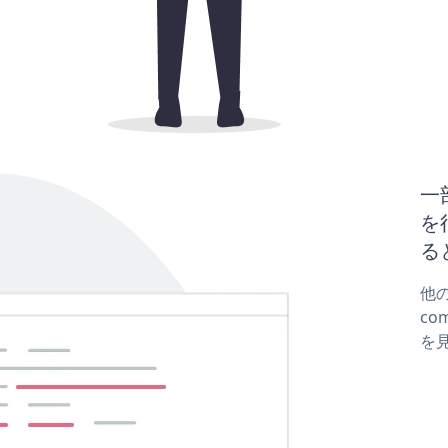
一
を行
る
他の
co
を