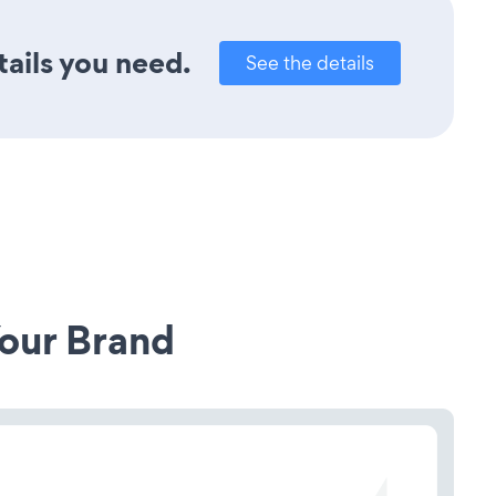
tails you need.
See the details
our Brand