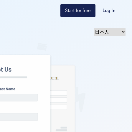
Start for free
Log In