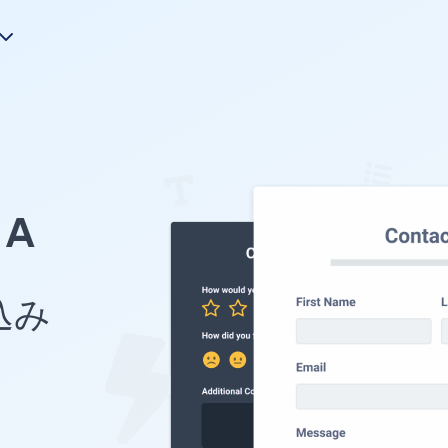
A
め込み