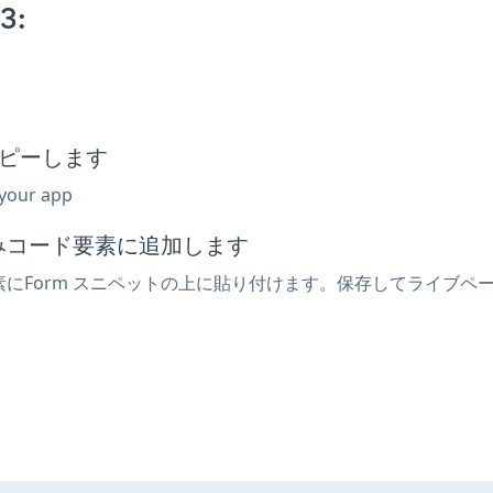
3:
をコピーします
 your app
め込みコード要素に追加します
3要素にForm スニペットの上に貼り付けます。保存してライブペ