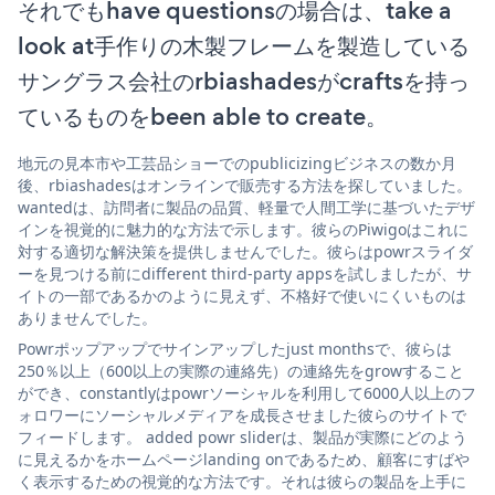
それでもhave questionsの場合は、take a
look at手作りの木製フレームを製造している
サングラス会社のrbiashadesがcraftsを持っ
ているものをbeen able to create。
地元の見本市や工芸品ショーでのpublicizingビジネスの数か月
後、rbiashadesはオンラインで販売する方法を探していました。
wantedは、訪問者に製品の品質、軽量で人間工学に基づいたデザ
インを視覚的に魅力的な方法で示します。彼らのPiwigoはこれに
対する適切な解決策を提供しませんでした。彼らはpowrスライダ
ーを見つける前にdifferent third-party appsを試しましたが、サ
イトの一部であるかのように見えず、不格好で使いにくいものは
ありませんでした。
Powrポップアップでサインアップしたjust monthsで、彼らは
250％以上（600以上の実際の連絡先）の連絡先をgrowすること
ができ、constantlyはpowrソーシャルを利用して6000人以上のフ
ォロワーにソーシャルメディアを成長させました彼らのサイトで
フィードします。 added powr sliderは、製品が実際にどのよう
に見えるかをホームページlanding onであるため、顧客にすばや
く表示するための視覚的な方法です。それは彼らの製品を上手に