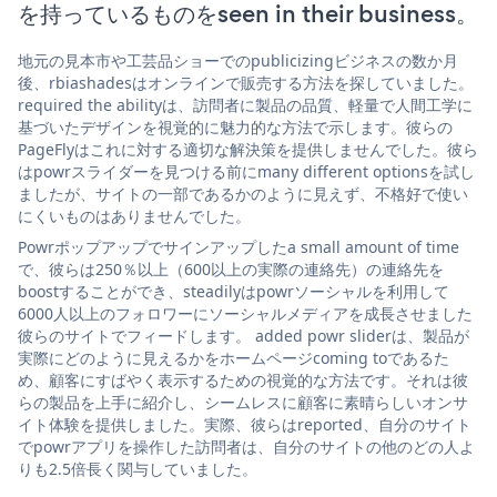
を持っているものをseen in their business。
地元の見本市や工芸品ショーでのpublicizingビジネスの数か月
後、rbiashadesはオンラインで販売する方法を探していました。
required the abilityは、訪問者に製品の品質、軽量で人間工学に
基づいたデザインを視覚的に魅力的な方法で示します。彼らの
PageFlyはこれに対する適切な解決策を提供しませんでした。彼ら
はpowrスライダーを見つける前にmany different optionsを試し
ましたが、サイトの一部であるかのように見えず、不格好で使い
にくいものはありませんでした。
Powrポップアップでサインアップしたa small amount of time
で、彼らは250％以上（600以上の実際の連絡先）の連絡先を
boostすることができ、steadilyはpowrソーシャルを利用して
6000人以上のフォロワーにソーシャルメディアを成長させました
彼らのサイトでフィードします。 added powr sliderは、製品が
実際にどのように見えるかをホームページcoming toであるた
め、顧客にすばやく表示するための視覚的な方法です。それは彼
らの製品を上手に紹介し、シームレスに顧客に素晴らしいオンサ
イト体験を提供しました。実際、彼らはreported、自分のサイト
でpowrアプリを操作した訪問者は、自分のサイトの他のどの人よ
りも2.5倍長く関与していました。