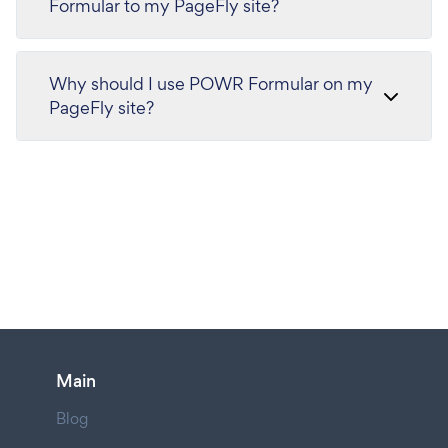
Formular to my PageFly site?
Why should I use POWR Formular on my
PageFly site?
Main
Blog