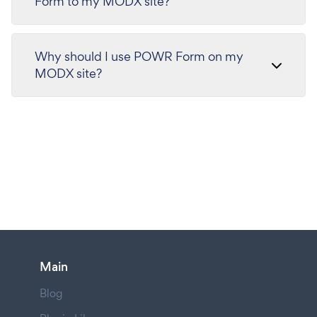
Form to my MODX site?
Why should I use POWR Form on my
MODX site?
Main
Blog