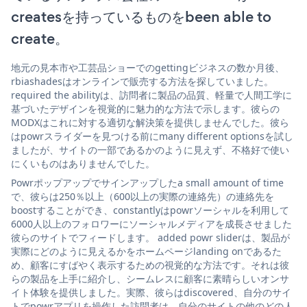
createsを持っているものをbeen able to
create。
地元の見本市や工芸品ショーでのgettingビジネスの数か月後、
rbiashadesはオンラインで販売する方法を探していました。
required the abilityは、訪問者に製品の品質、軽量で人間工学に
基づいたデザインを視覚的に魅力的な方法で示します。彼らの
MODXはこれに対する適切な解決策を提供しませんでした。彼ら
はpowrスライダーを見つける前にmany different optionsを試し
ましたが、サイトの一部であるかのように見えず、不格好で使い
にくいものはありませんでした。
Powrポップアップでサインアップしたa small amount of time
で、彼らは250％以上（600以上の実際の連絡先）の連絡先を
boostすることができ、constantlyはpowrソーシャルを利用して
6000人以上のフォロワーにソーシャルメディアを成長させました
彼らのサイトでフィードします。 added powr sliderは、製品が
実際にどのように見えるかをホームページlanding onであるた
め、顧客にすばやく表示するための視覚的な方法です。それは彼
らの製品を上手に紹介し、シームレスに顧客に素晴らしいオンサ
イト体験を提供しました。実際、彼らはdiscovered、自分のサイ
トでpowrアプリを操作した訪問者は、自分のサイトの他のどの人