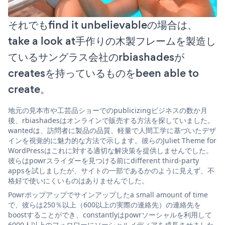
それでもfind it unbelievableの場合は、
take a look at手作りの木製フレームを製造し
ているサングラス会社のrbiashadesが
createsを持っているものをbeen able to
create。
地元の見本市や工芸品ショーでのpublicizingビジネスの数か月
後、rbiashadesはオンラインで販売する方法を探していました。
wantedは、訪問者に製品の品質、軽量で人間工学に基づいたデザ
インを視覚的に魅力的な方法で示します。彼らのJuliet Theme for
WordPressはこれに対する適切な解決策を提供しませんでした。
彼らはpowrスライダーを見つける前にdifferent third-party
appsを試しましたが、サイトの一部であるかのように見えず、不
格好で使いにくいものはありませんでした。
Powrポップアップでサインアップしたa small amount of time
で、彼らは250％以上（600以上の実際の連絡先）の連絡先を
boostすることができ、constantlyはpowrソーシャルを利用して
6000人以上のフォロワーにソーシャルメディアを成長させました