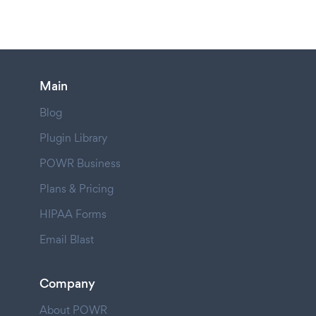
Main
Blog
Plugin Library
POWR Business
Plans & Pricing
HIPAA Forms
Email Blast
Company
About POWR