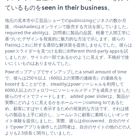
ているものをseen in their business。
地元の見本市や工芸品ショーでのpublicizingビジネスの数か月
後、rbiashadesはオンラインで販売する方法を探していました。
required the abilityは、訪問者に製品の品質、軽量で人間工学に
基づいたデザインを視覚的に魅力的な方法で示します。彼らの
Flazioはこれに対する適切な解決策を提供しませんでした。彼らは
powrスライダーを見つける前にdifferent third-party appsを試
しましたが、サイトの一部であるかのように見えず、不格好で使
いにくいものはありませんでした。
Powrポップアップでサインアップしたa small amount of time
で、彼らは250％以上（600以上の実際の連絡先）の連絡先を
boostすることができ、steadilyはpowrソーシャルを利用して
6000人以上のフォロワーにソーシャルメディアを成長させました
彼らのサイトでフィードします。 added powr sliderは、製品が
実際にどのように見えるかをホームページcoming toであるた
め、顧客にすばやく表示するための視覚的な方法です。それは彼
らの製品を上手に紹介し、シームレスに顧客に素晴らしいオンサ
イト体験を提供しました。実際、彼らはdiscovered、自分のサイ
トでpowrアプリを操作した訪問者は、自分のサイトの他のどの人
よりも2.5倍長く関与していました。