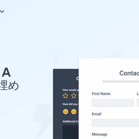
A
を埋め
を