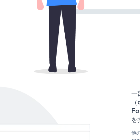
一
（d
F
を
他