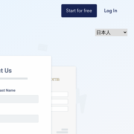
Start for free
Log In