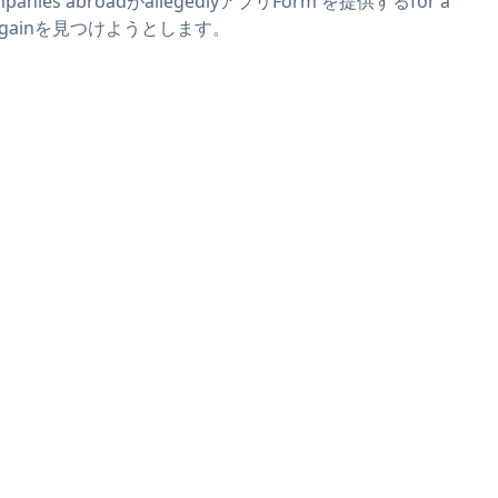
mpanies abroadがallegedlyアプリForm を提供するfor a
rgainを見つけようとします。