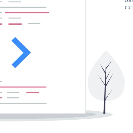
co
ba