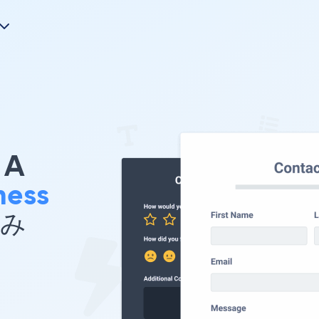
A
ness
込み