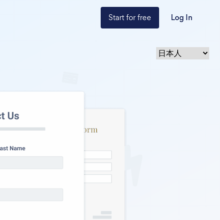
Start for free
Log In