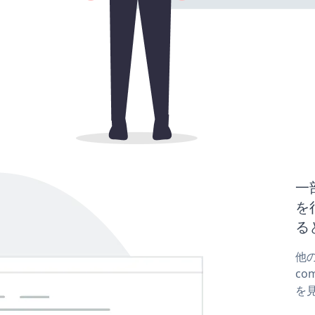
一
を行
る
他の
co
を