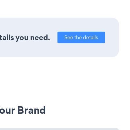
tails you need.
See the details
our Brand