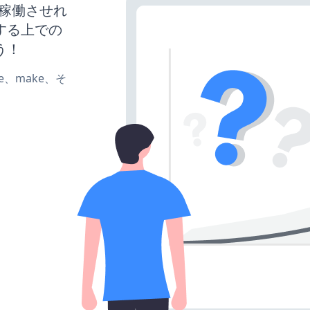
イトを稼働させれ
する上での
う！
ate、make、そ