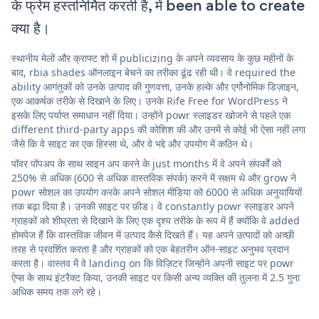
के फ्रेम हस्तनिर्मित करती है, में been able to create
क्या है।
स्थानीय मेलों और क्राफ्ट शो में publicizing के अपने व्यवसाय के कुछ महीनों के
बाद, rbia shades ऑनलाइन बेचने का तरीका ढूंढ रही थी। वे required the
ability आगंतुकों को उनके उत्पाद की गुणवत्ता, उनके हल्के और एर्गोनोमिक डिज़ाइन,
एक आकर्षक तरीके से दिखाने के लिए। उनके Rife Free for WordPress ने
इसके लिए पर्याप्त समाधान नहीं दिया। उन्होंने powr स्लाइडर खोजने से पहले एक
different third-party apps की कोशिश की और उनमें से कोई भी ऐसा नहीं लगा
जैसे कि वे साइट का एक हिस्सा थे, और वे भद्दे और उपयोग में कठिन थे।
पॉवर पॉपअप के साथ साइन अप करने के just months में वे अपने संपर्कों को
250% से अधिक (600 से अधिक वास्तविक संपर्क) करने में सक्षम थे और grow ने
powr सोशल का उपयोग करके अपने सोशल मीडिया को 6000 से अधिक अनुयायियों
तक बढ़ा दिया है। उनकी साइट पर फ़ीड। वे constantly powr स्लाइडर अपने
ग्राहकों को शीघ्रता से दिखाने के लिए एक दृश्य तरीके के रूप में हैं क्योंकि वे added
होमपेज हैं कि वास्तविक जीवन में उत्पाद कैसे दिखते हैं। यह अपने उत्पादों को अच्छी
तरह से प्रदर्शित करता है और ग्राहकों को एक बेहतरीन ऑन-साइट अनुभव प्रदान
करता है। वास्तव में वे landing on कि विज़िटर जिन्होंने अपनी साइट पर powr
ऐप्स के साथ इंटरैक्ट किया, उनकी साइट पर किसी अन्य व्यक्ति की तुलना में 2.5 गुना
अधिक समय तक लगे रहे।