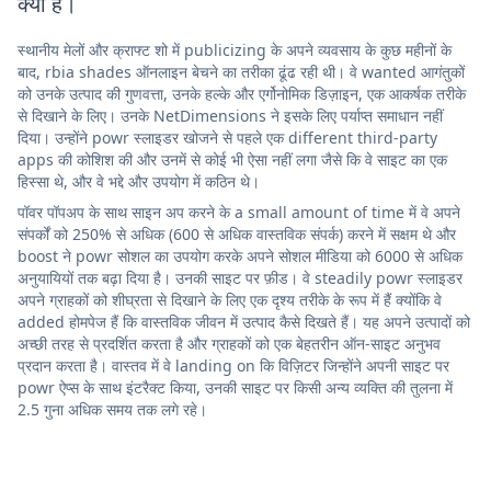
क्या है।
स्थानीय मेलों और क्राफ्ट शो में publicizing के अपने व्यवसाय के कुछ महीनों के
बाद, rbia shades ऑनलाइन बेचने का तरीका ढूंढ रही थी। वे wanted आगंतुकों
को उनके उत्पाद की गुणवत्ता, उनके हल्के और एर्गोनोमिक डिज़ाइन, एक आकर्षक तरीके
से दिखाने के लिए। उनके NetDimensions ने इसके लिए पर्याप्त समाधान नहीं
दिया। उन्होंने powr स्लाइडर खोजने से पहले एक different third-party
apps की कोशिश की और उनमें से कोई भी ऐसा नहीं लगा जैसे कि वे साइट का एक
हिस्सा थे, और वे भद्दे और उपयोग में कठिन थे।
पॉवर पॉपअप के साथ साइन अप करने के a small amount of time में वे अपने
संपर्कों को 250% से अधिक (600 से अधिक वास्तविक संपर्क) करने में सक्षम थे और
boost ने powr सोशल का उपयोग करके अपने सोशल मीडिया को 6000 से अधिक
अनुयायियों तक बढ़ा दिया है। उनकी साइट पर फ़ीड। वे steadily powr स्लाइडर
अपने ग्राहकों को शीघ्रता से दिखाने के लिए एक दृश्य तरीके के रूप में हैं क्योंकि वे
added होमपेज हैं कि वास्तविक जीवन में उत्पाद कैसे दिखते हैं। यह अपने उत्पादों को
अच्छी तरह से प्रदर्शित करता है और ग्राहकों को एक बेहतरीन ऑन-साइट अनुभव
प्रदान करता है। वास्तव में वे landing on कि विज़िटर जिन्होंने अपनी साइट पर
powr ऐप्स के साथ इंटरैक्ट किया, उनकी साइट पर किसी अन्य व्यक्ति की तुलना में
2.5 गुना अधिक समय तक लगे रहे।