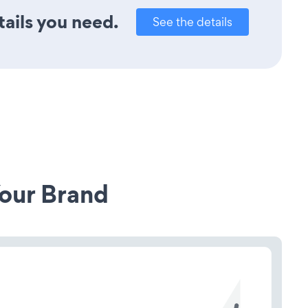
tails you need.
See the details
our Brand