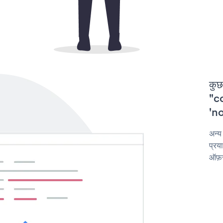
कुछ
"co
'no
अन्य
प्रय
ऑफ़र