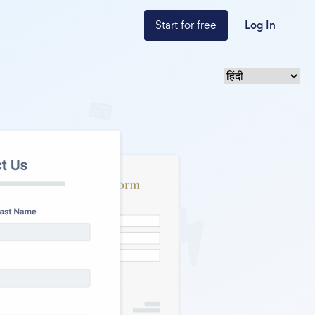
Start for free
Log In