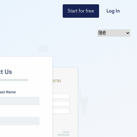
Start for free
Log In