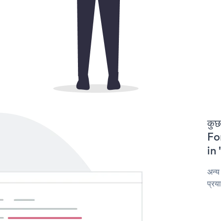
कुछ
For
in 
अन्य
प्रय