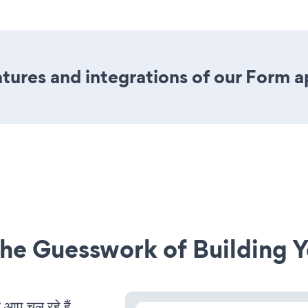
ures and integrations of our Form 
he Guesswork of Building Y
प चल रहे हैं,