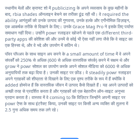
स्थानीय मेलों और क्राफ्ट शो में publicizing के अपने व्यवसाय के कुछ महीनों के
बाद, rbia shades ऑनलाइन बेचने का तरीका ढूंढ रही थी। वे required the
ability आगंतुकों को उनके उत्पाद की गुणवत्ता, उनके हल्के और एर्गोनोमिक डिज़ाइन,
एक आकर्षक तरीके से दिखाने के लिए। उनके Grace Mag Pro ने इसके लिए पर्याप्त
समाधान नहीं दिया। उन्होंने powr स्लाइडर खोजने से पहले एक different third-
party apps की कोशिश की और उनमें से कोई भी ऐसा नहीं लगा जैसे कि वे साइट का
एक हिस्सा थे, और वे भद्दे और उपयोग में कठिन थे।
पॉवर पॉपअप के साथ साइन अप करने के a small amount of time में वे अपने
संपर्कों को 250% से अधिक (600 से अधिक वास्तविक संपर्क) करने में सक्षम थे और
grow ने powr सोशल का उपयोग करके अपने सोशल मीडिया को 6000 से अधिक
अनुयायियों तक बढ़ा दिया है। उनकी साइट पर फ़ीड। वे steadily powr स्लाइडर
अपने ग्राहकों को शीघ्रता से दिखाने के लिए एक दृश्य तरीके के रूप में हैं क्योंकि वे
added होमपेज हैं कि वास्तविक जीवन में उत्पाद कैसे दिखते हैं। यह अपने उत्पादों को
अच्छी तरह से प्रदर्शित करता है और ग्राहकों को एक बेहतरीन ऑन-साइट अनुभव
प्रदान करता है। वास्तव में वे coming to कि विज़िटर जिन्होंने अपनी साइट पर
powr ऐप्स के साथ इंटरैक्ट किया, उनकी साइट पर किसी अन्य व्यक्ति की तुलना में
2.5 गुना अधिक समय तक लगे रहे।