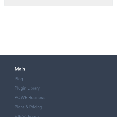
Main
Blog
Plugin Library
POWR Business
Plans & Pricing
HIPAA Forms