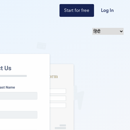
Start for free
Log In