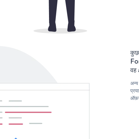
कुछ
For
वह 
अन्य
प्रय
ऑफ़र