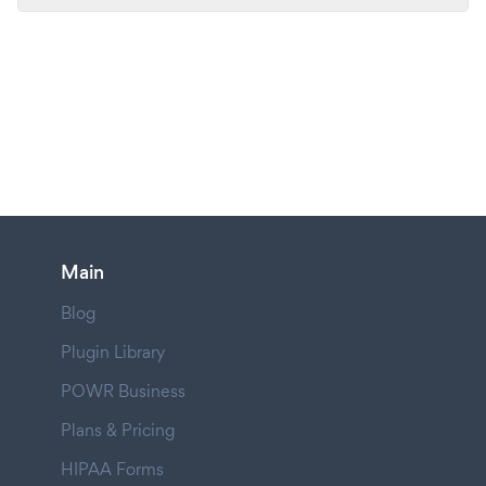
Main
Blog
Plugin Library
POWR Business
Plans & Pricing
HIPAA Forms