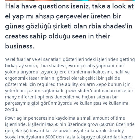
Hala have questions iseniz, take a look at
el yapımı ahşap çerçeveler üreten bir
güneş gözlüğü şirketi olan rbia shades'in
creates sahip olduğu seen in their
business.
Yerel fuarlar ve el sanatları gösterilerindeki işlerinden getting
birkaç ay sonra, rbia shades çevrimiçi satış yapmanın bir
yolunu arıyordu. ziyaretçilere ürünlerinin kalitesini, hafif ve
ergonomik tasarımlarını görsel olarak çekici bir şekilde
göstermek için required the ability. onların Zepo bunun için
yeterli bir çözüm sağlamadı. powr slider'ı bulmadan önce bir
many different options denediler ve hiçbiri sitenin bir
parçasıymış gibi görünmüyordu ve kullanışsız ve kullanımı
zordu.
Powr açılır penceresine kaydolma a small amount of time
işleminde, kişilerini %250'nin üzerinde grow (600'ün üzerinde
gerçek kişi) başardılar ve powr sosyal kullanarak steadily
sosyal medyalarını 6000'den fazla takipçiye ulaştırdılar. kendi