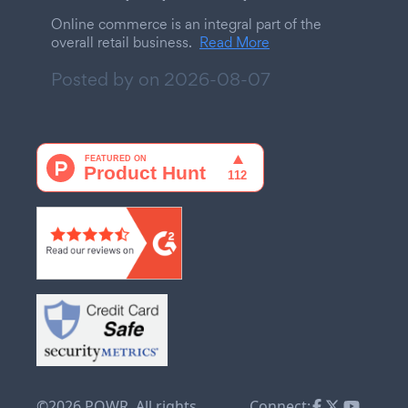
Online commerce is an integral part of the
overall retail business.
Read More
Posted by on
2026-08-07
©2026 POWR. All rights
Connect: