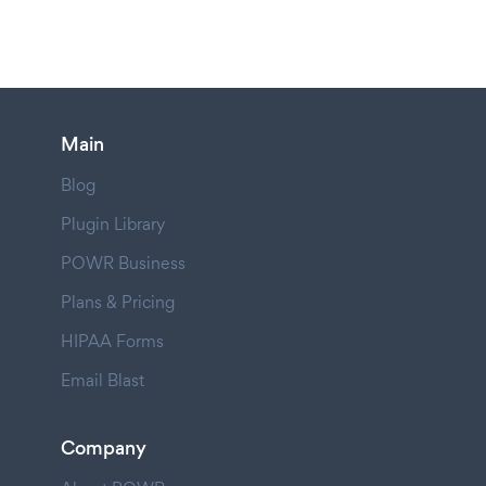
Main
Blog
Plugin Library
POWR Business
Plans & Pricing
HIPAA Forms
Email Blast
Company