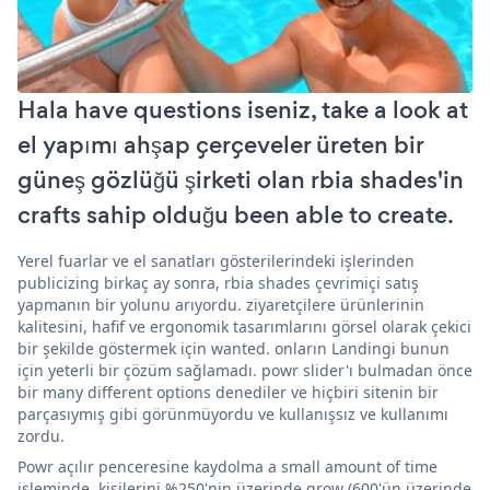
Hala have questions iseniz, take a look at
el yapımı ahşap çerçeveler üreten bir
güneş gözlüğü şirketi olan rbia shades'in
crafts sahip olduğu been able to create.
Yerel fuarlar ve el sanatları gösterilerindeki işlerinden
publicizing birkaç ay sonra, rbia shades çevrimiçi satış
yapmanın bir yolunu arıyordu. ziyaretçilere ürünlerinin
kalitesini, hafif ve ergonomik tasarımlarını görsel olarak çekici
bir şekilde göstermek için wanted. onların Landingi bunun
için yeterli bir çözüm sağlamadı. powr slider'ı bulmadan önce
bir many different options denediler ve hiçbiri sitenin bir
parçasıymış gibi görünmüyordu ve kullanışsız ve kullanımı
zordu.
Powr açılır penceresine kaydolma a small amount of time
işleminde, kişilerini %250'nin üzerinde grow (600'ün üzerinde