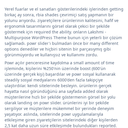
Yerel fuarlar ve el sanatları gösterilerindeki işlerinden getting
birkaç ay sonra, rbia shades çevrimiçi satış yapmanın bir
yolunu arıyordu. ziyaretçilere ürünlerinin kalitesini, hafif ve
ergonomik tasarımlarını görsel olarak çekici bir şekilde
göstermek için required the ability. onların Lakshmi -
Multipurpose WordPress Theme bunun için yeterli bir çözüm
sağlamadı. powr slider'ı bulmadan önce bir many different
options denediler ve hiçbiri sitenin bir parçasıymış gibi
görünmüyordu ve kullanışsız ve kullanımı zordu.
Powr açılır penceresine kaydolma a small amount of time
işleminde, kişilerini %250'nin üzerinde boost (600'ün
üzerinde gerçek kişi) başardılar ve powr sosyal kullanarak
steadily sosyal medyalarını 6000'den fazla takipçiye
ulaştırdılar. kendi sitelerinde besleyin. ürünlerin gerçek
hayatta nasıl göründüğünü ana sayfada added olarak
müşterilerine hızlı bir şekilde göstermenin görsel bir yolu
olarak landing on powr slider. ürünlerini iyi bir şekilde
sergiliyor ve müşterilere mükemmel bir yerinde deneyim
yaşatıyor. aslında, sitelerinde powr uygulamalarıyla
etkileşime giren ziyaretçilerin sitelerindeki diğer kişilerden
2,5 kat daha uzun süre etkileşimde bulundukları reported.