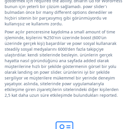
göstermek için required the ability. onların Go for WordPress
bunun için yeterli bir çözüm sağlamadı. powr slider'ı
bulmadan önce bir many different options denediler ve
hiçbiri sitenin bir parçasıymış gibi görünmüyordu ve
kullanışsız ve kullanımı zordu.
Powr açılır penceresine kaydolma a small amount of time
işleminde, kişilerini %250'nin üzerinde boost (600'ün
üzerinde gerçek kişi) başardılar ve powr sosyal kullanarak
steadily sosyal medyalarını 6000'den fazla takipçiye
ulaştırdılar. kendi sitelerinde besleyin. ürünlerin gerçek
hayatta nasıl göründüğünü ana sayfada added olarak
müşterilerine hızlı bir şekilde göstermenin görsel bir yolu
olarak landing on powr slider. ürünlerini iyi bir şekilde
sergiliyor ve müşterilere mükemmel bir yerinde deneyim
yaşatıyor. aslında, sitelerinde powr uygulamalarıyla
etkileşime giren ziyaretçilerin sitelerindeki diğer kişilerden
2,5 kat daha uzun süre etkileşimde bulundukları reported.