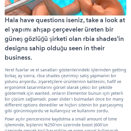
Hala have questions iseniz, take a look at
el yapımı ahşap çerçeveler üreten bir
güneş gözlüğü şirketi olan rbia shades'in
designs sahip olduğu seen in their
business.
Yerel fuarlar ve el sanatları gösterilerindeki işlerinden getting
birkaç ay sonra, rbia shades çevrimiçi satış yapmanın bir
yolunu arıyordu. ziyaretçilere ürünlerinin kalitesini, hafif ve
ergonomik tasarımlarını görsel olarak çekici bir şekilde
göstermek için wanted. onların Elementor bunun için yeterli
bir çözüm sağlamadı. powr slider'ı bulmadan önce bir many
different options denediler ve hiçbiri sitenin bir parçasıymış
gibi görünmüyordu ve kullanışsız ve kullanımı zordu.
Powr açılır penceresine kaydolma a small amount of time
işleminde, kişilerini %250'nin üzerinde boost (600'ün
üzerinde gerçek kişi) başardılar ve powr sosyal kullanarak