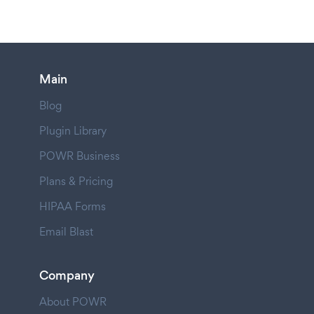
Main
Blog
Plugin Library
POWR Business
Plans & Pricing
HIPAA Forms
Email Blast
Company
About POWR