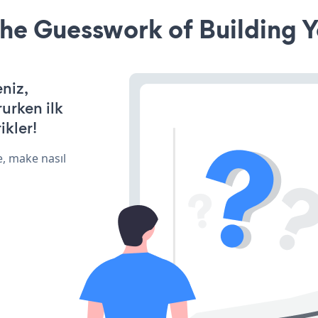
he Guesswork of Building Y
eniz,
rurken ilk
ikler!
e, make nasıl