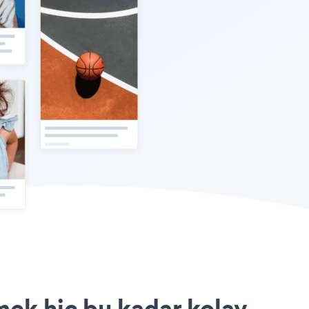
rmek hiç bu kadar kolay