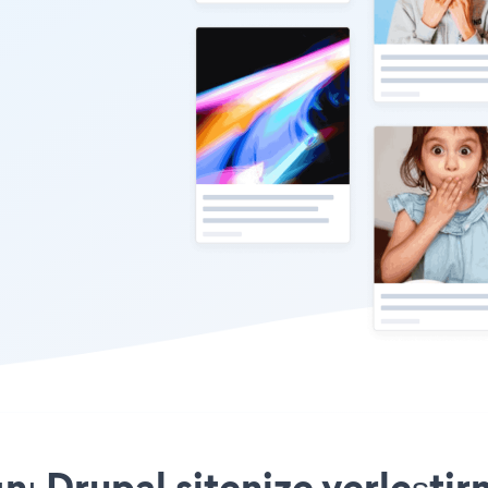
nı Drupal sitenize yerleşti