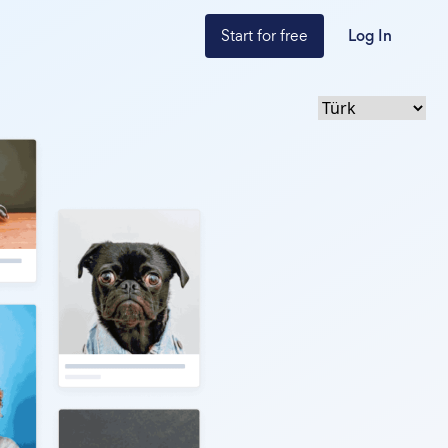
Start for free
Log In