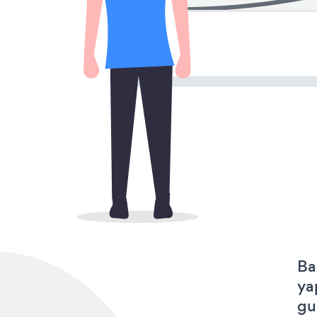
Ba
ya
gu