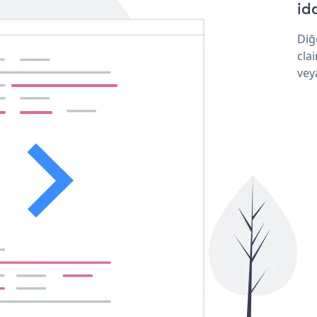
idd
Diğ
cla
vey