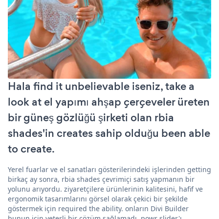
Hala find it unbelievable iseniz, take a
look at el yapımı ahşap çerçeveler üreten
bir güneş gözlüğü şirketi olan rbia
shades'in creates sahip olduğu been able
to create.
Yerel fuarlar ve el sanatları gösterilerindeki işlerinden getting
birkaç ay sonra, rbia shades çevrimiçi satış yapmanın bir
yolunu arıyordu. ziyaretçilere ürünlerinin kalitesini, hafif ve
ergonomik tasarımlarını görsel olarak çekici bir şekilde
göstermek için required the ability. onların Divi Builder
bunun için yeterli bir çözüm sağlamadı. powr slider'ı