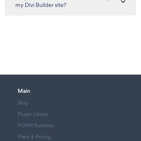
my Divi Builder site?
Main
Blog
Plugin Library
POWR Business
Plans & Pricing