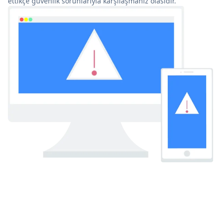
ettikçe güvenlik sorunlarıyla karşılaşmanız olasıdır.