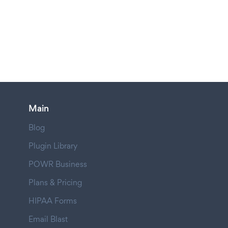
Main
Blog
Plugin Library
POWR Business
Plans & Pricing
HIPAA Forms
Email Blast