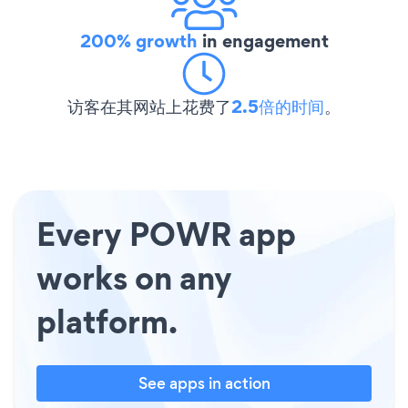
200% growth
in engagement
访客在其网站上花费了
2.5倍的时间
。
Every POWR app
works on any
platform.
See apps in action