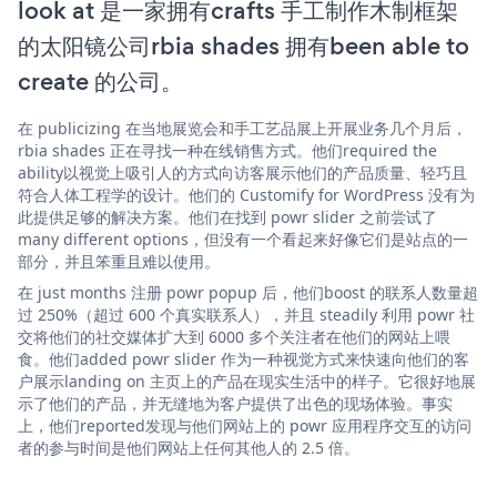
look at 是一家拥有crafts 手工制作木制框架
的太阳镜公司rbia shades 拥有been able to
create 的公司。
在 publicizing 在当地展览会和手工艺品展上开展业务几个月后，
rbia shades 正在寻找一种在线销售方式。他们required the
ability以视觉上吸引人的方式向访客展示他们的产品质量、轻巧且
符合人体工程学的设计。他们的 Customify for WordPress 没有为
此提供足够的解决方案。他们在找到 powr slider 之前尝试了
many different options，但没有一个看起来好像它们是站点的一
部分，并且笨重且难以使用。
在 just months 注册 powr popup 后，他们boost 的联系人数量超
过 250%（超过 600 个真实联系人），并且 steadily 利用 powr 社
交将他们的社交媒体扩大到 6000 多个关注者在他们的网站上喂
食。他们added powr slider 作为一种视觉方式来快速向他们的客
户展示landing on 主页上的产品在现实生活中的样子。它很好地展
示了他们的产品，并无缝地为客户提供了出色的现场体验。事实
上，他们reported发现与他们网站上的 powr 应用程序交互的访问
者的参与时间是他们网站上任何其他人的 2.5 倍。