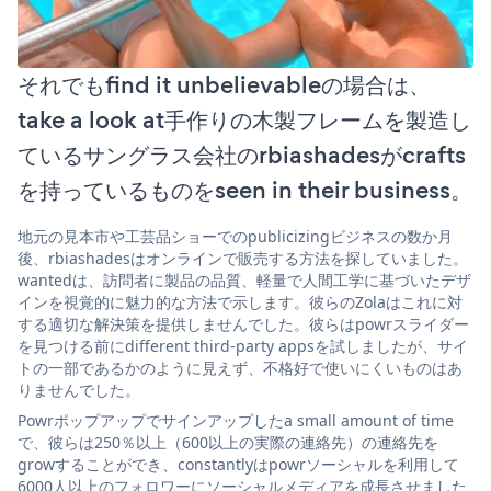
それでもfind it unbelievableの場合は、
take a look at手作りの木製フレームを製造し
ているサングラス会社のrbiashadesがcrafts
を持っているものをseen in their business。
地元の見本市や工芸品ショーでのpublicizingビジネスの数か月
後、rbiashadesはオンラインで販売する方法を探していました。
wantedは、訪問者に製品の品質、軽量で人間工学に基づいたデザ
インを視覚的に魅力的な方法で示します。彼らのZolaはこれに対
する適切な解決策を提供しませんでした。彼らはpowrスライダー
を見つける前にdifferent third-party appsを試しましたが、サイ
トの一部であるかのように見えず、不格好で使いにくいものはあ
りませんでした。
Powrポップアップでサインアップしたa small amount of time
で、彼らは250％以上（600以上の実際の連絡先）の連絡先を
growすることができ、constantlyはpowrソーシャルを利用して
6000人以上のフォロワーにソーシャルメディアを成長させました