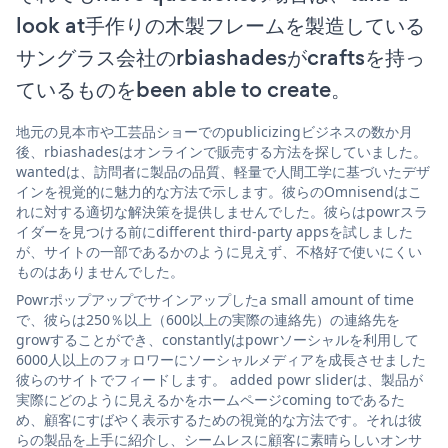
look at手作りの木製フレームを製造している
サングラス会社のrbiashadesがcraftsを持っ
ているものをbeen able to create。
地元の見本市や工芸品ショーでのpublicizingビジネスの数か月
後、rbiashadesはオンラインで販売する方法を探していました。
wantedは、訪問者に製品の品質、軽量で人間工学に基づいたデザ
インを視覚的に魅力的な方法で示します。彼らのOmnisendはこ
れに対する適切な解決策を提供しませんでした。彼らはpowrスラ
イダーを見つける前にdifferent third-party appsを試しました
が、サイトの一部であるかのように見えず、不格好で使いにくい
ものはありませんでした。
Powrポップアップでサインアップしたa small amount of time
で、彼らは250％以上（600以上の実際の連絡先）の連絡先を
growすることができ、constantlyはpowrソーシャルを利用して
6000人以上のフォロワーにソーシャルメディアを成長させました
彼らのサイトでフィードします。 added powr sliderは、製品が
実際にどのように見えるかをホームページcoming toであるた
め、顧客にすばやく表示するための視覚的な方法です。それは彼
らの製品を上手に紹介し、シームレスに顧客に素晴らしいオンサ