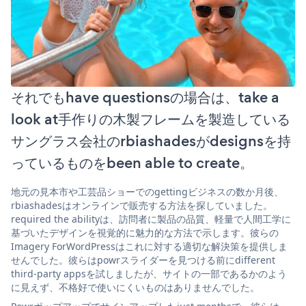
それでもhave questionsの場合は、take a
look at手作りの木製フレームを製造している
サングラス会社のrbiashadesがdesignsを持
っているものをbeen able to create。
地元の見本市や工芸品ショーでのgettingビジネスの数か月後、
rbiashadesはオンラインで販売する方法を探していました。
required the abilityは、訪問者に製品の品質、軽量で人間工学に
基づいたデザインを視覚的に魅力的な方法で示します。彼らの
Imagery ForWordPressはこれに対する適切な解決策を提供しま
せんでした。彼らはpowrスライダーを見つける前にdifferent
third-party appsを試しましたが、サイトの一部であるかのよう
に見えず、不格好で使いにくいものはありませんでした。