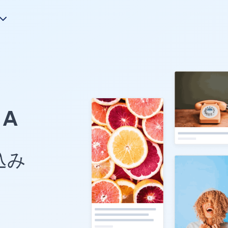
A
め込み