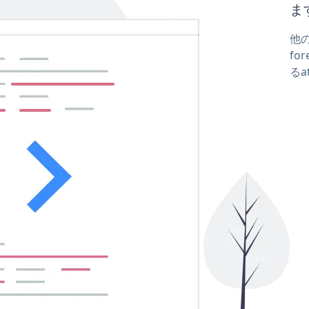
ま
他の
for
るa