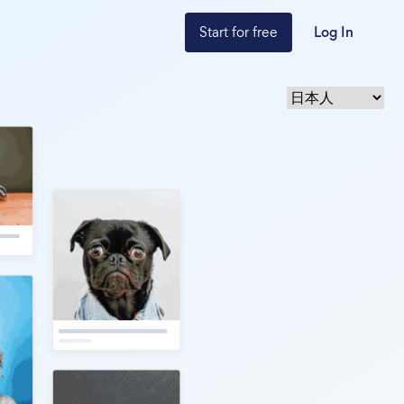
Start for free
Log In