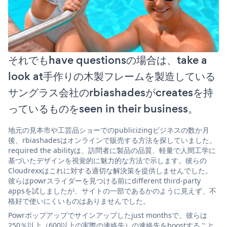
それでもhave questionsの場合は、take a
look at手作りの木製フレームを製造している
サングラス会社のrbiashadesがcreatesを持
っているものをseen in their business。
地元の見本市や工芸品ショーでのpublicizingビジネスの数か月
後、rbiashadesはオンラインで販売する方法を探していました。
required the abilityは、訪問者に製品の品質、軽量で人間工学に
基づいたデザインを視覚的に魅力的な方法で示します。彼らの
Cloudrexxはこれに対する適切な解決策を提供しませんでした。
彼らはpowrスライダーを見つける前にdifferent third-party
appsを試しましたが、サイトの一部であるかのように見えず、不
格好で使いにくいものはありませんでした。
Powrポップアップでサインアップしたjust monthsで、彼らは
250％以上（600以上の実際の連絡先）の連絡先をboostすること