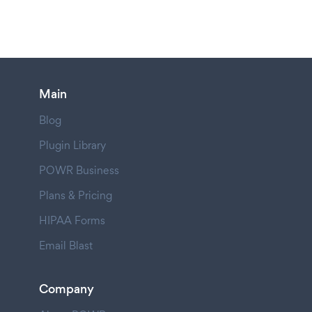
Main
Blog
Plugin Library
POWR Business
Plans & Pricing
HIPAA Forms
Email Blast
Company