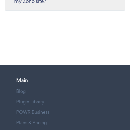
my Zoho site?
Main
Blog
Plugin Library
POWR Business
Plans & Pricing