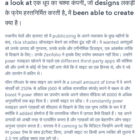
a look at एक धूप का चश्मा कंपनी, जो designs लकड़ी
के फ्रेम हस्तनिर्मित करती है, में been able to create
क्या है।
स्थानीय मेलों और क्राफ्ट शो में publicizing के अपने व्यवसाय के कुछ महीनों के
बाद, rbia shades ऑनलाइन बेचने का तरीका ढूंढ रही थी। वे wanted आगंतुकों
को उनके उत्पाद की गुणवत्ता, उनके हल्के और एर्गोनोमिक डिज़ाइन, एक आकर्षक तरीके
से दिखाने के लिए। उनके Zenfolio ने इसके लिए पर्याप्त समाधान नहीं दिया। उन्होंने
powr स्लाइडर खोजने से पहले एक different third-party apps की कोशिश
की और उनमें से कोई भी ऐसा नहीं लगा जैसे कि वे साइट का एक हिस्सा थे, और वे भद्दे
और उपयोग में कठिन थे।
पॉवर पॉपअप के साथ साइन अप करने के a small amount of time में वे अपने
संपर्कों को 250% से अधिक (600 से अधिक वास्तविक संपर्क) करने में सक्षम थे और
boost ने powr सोशल का उपयोग करके अपने सोशल मीडिया को 6000 से अधिक
अनुयायियों तक बढ़ा दिया है। उनकी साइट पर फ़ीड। वे constantly powr
स्लाइडर अपने ग्राहकों को शीघ्रता से दिखाने के लिए एक दृश्य तरीके के रूप में हैं
क्योंकि वे added होमपेज हैं कि वास्तविक जीवन में उत्पाद कैसे दिखते हैं। यह अपने
उत्पादों को अच्छी तरह से प्रदर्शित करता है और ग्राहकों को एक बेहतरीन ऑन-साइट
अनुभव प्रदान करता है। वास्तव में वे coming to कि विज़िटर जिन्होंने अपनी साइट
पर powr ऐप्स के साथ इंटरैक्ट किया, उनकी साइट पर किसी अन्य व्यक्ति की तुलना में
2.5 गुना अधिक समय तक लगे रहे।