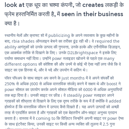
look at एक धूप का चश्मा कंपनी, जो creates लकड़ी के
फ्रेम हस्तनिर्मित करती है, में seen in their business
क्या है।
स्थानीय मेलों और क्राफ्ट शो में publicizing के अपने व्यवसाय के कुछ महीनों के
बाद, rbia shades ऑनलाइन बेचने का तरीका ढूंढ रही थी। वे required the
ability आगंतुकों को उनके उत्पाद की गुणवत्ता, उनके हल्के और एर्गोनोमिक डिज़ाइन,
एक आकर्षक तरीके से दिखाने के लिए। उनके D2LBrightspace ने इसके लिए
पर्याप्त समाधान नहीं दिया। उन्होंने powr स्लाइडर खोजने से पहले एक many
different options की कोशिश की और उनमें से कोई भी ऐसा नहीं लगा जैसे कि वे
साइट का एक हिस्सा थे, और वे भद्दे और उपयोग में कठिन थे।
पॉवर पॉपअप के साथ साइन अप करने के just months में वे अपने संपर्कों को
250% से अधिक (600 से अधिक वास्तविक संपर्क) करने में सक्षम थे और boost ने
powr सोशल का उपयोग करके अपने सोशल मीडिया को 6000 से अधिक अनुयायियों
तक बढ़ा दिया है। उनकी साइट पर फ़ीड। वे steadily powr स्लाइडर अपने
ग्राहकों को शीघ्रता से दिखाने के लिए एक दृश्य तरीके के रूप में हैं क्योंकि वे added
होमपेज हैं कि वास्तविक जीवन में उत्पाद कैसे दिखते हैं। यह अपने उत्पादों को अच्छी
तरह से प्रदर्शित करता है और ग्राहकों को एक बेहतरीन ऑन-साइट अनुभव प्रदान
करता है। वास्तव में वे coming to कि विज़िटर जिन्होंने अपनी साइट पर powr ऐप्स
के साथ इंटरैक्ट किया, उनकी साइट पर किसी अन्य व्यक्ति की तुलना में 2.5 गुना