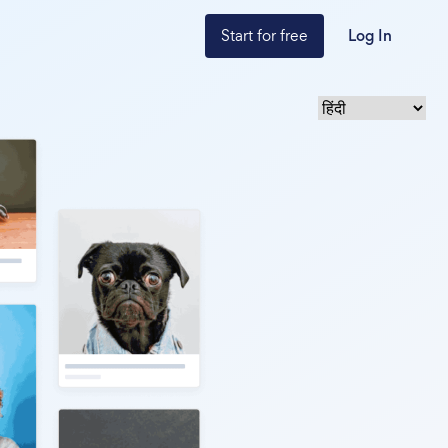
Start for free
Log In