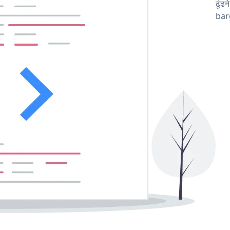
ढूंढ
barg