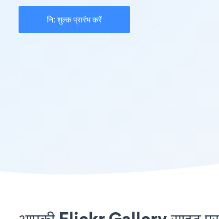
नि: शुल्क प्रारंभ करें
आपकी Flickr Gallery साइट पर