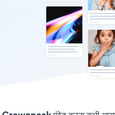
 Crownpeak एंबेड करना कभी आसान 