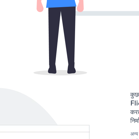
कुछ
Fl
करत
निर
अन्य