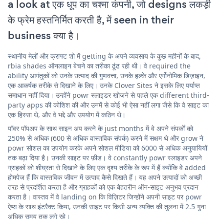
a look at एक धूप का चश्मा कंपनी, जो designs लकड़ी
के फ्रेम हस्तनिर्मित करती है, में seen in their
business क्या है।
स्थानीय मेलों और क्राफ्ट शो में getting के अपने व्यवसाय के कुछ महीनों के बाद,
rbia shades ऑनलाइन बेचने का तरीका ढूंढ रही थी। वे required the
ability आगंतुकों को उनके उत्पाद की गुणवत्ता, उनके हल्के और एर्गोनोमिक डिज़ाइन,
एक आकर्षक तरीके से दिखाने के लिए। उनके Clover Sites ने इसके लिए पर्याप्त
समाधान नहीं दिया। उन्होंने powr स्लाइडर खोजने से पहले एक different third-
party apps की कोशिश की और उनमें से कोई भी ऐसा नहीं लगा जैसे कि वे साइट का
एक हिस्सा थे, और वे भद्दे और उपयोग में कठिन थे।
पॉवर पॉपअप के साथ साइन अप करने के just months में वे अपने संपर्कों को
250% से अधिक (600 से अधिक वास्तविक संपर्क) करने में सक्षम थे और grow ने
powr सोशल का उपयोग करके अपने सोशल मीडिया को 6000 से अधिक अनुयायियों
तक बढ़ा दिया है। उनकी साइट पर फ़ीड। वे constantly powr स्लाइडर अपने
ग्राहकों को शीघ्रता से दिखाने के लिए एक दृश्य तरीके के रूप में हैं क्योंकि वे added
होमपेज हैं कि वास्तविक जीवन में उत्पाद कैसे दिखते हैं। यह अपने उत्पादों को अच्छी
तरह से प्रदर्शित करता है और ग्राहकों को एक बेहतरीन ऑन-साइट अनुभव प्रदान
करता है। वास्तव में वे landing on कि विज़िटर जिन्होंने अपनी साइट पर powr
ऐप्स के साथ इंटरैक्ट किया, उनकी साइट पर किसी अन्य व्यक्ति की तुलना में 2.5 गुना
अधिक समय तक लगे रहे।