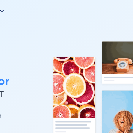
or
т
й