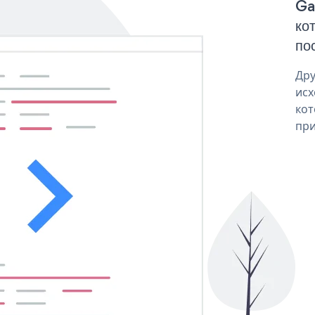
Ga
ко
пос
Дру
исх
кот
при