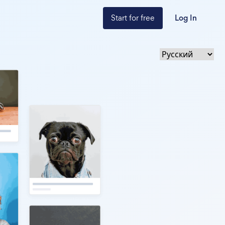
Start for free
Log In