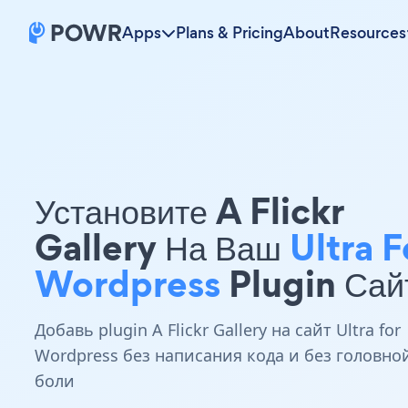
Apps
Plans & Pricing
About
Resources
Установите A Flickr
Gallery На Ваш
Ultra F
Wordpress
Plugin Сай
Добавь plugin A Flickr Gallery на сайт Ultra for
Wordpress без написания кода и без головно
боли