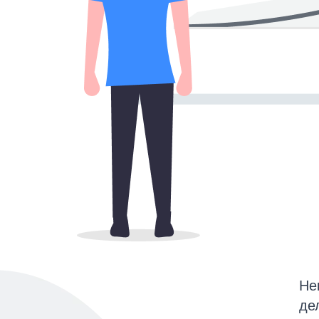
Не
де