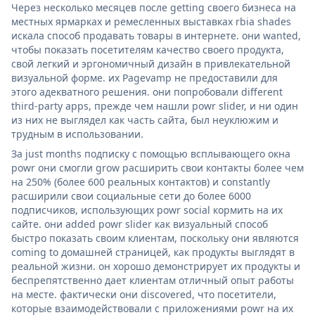
Через несколько месяцев после getting своего бизнеса на
местных ярмарках и ремесленных выставках rbia shades
искала способ продавать товары в интернете. они wanted,
чтобы показать посетителям качество своего продукта,
свой легкий и эргономичный дизайн в привлекательной
визуальной форме. их Pagevamp не предоставили для
этого адекватного решения. они попробовали different
third-party apps, прежде чем нашли powr slider, и ни один
из них не выглядел как часть сайта, был неуклюжим и
трудным в использовании.
За just months подписку с помощью всплывающего окна
powr они смогли grow расширить свои контакты более чем
на 250% (более 600 реальных контактов) и constantly
расширили свои социальные сети до более 6000
подписчиков, использующих powr social кормить на их
сайте. они added powr slider как визуальный способ
быстро показать своим клиентам, поскольку они являются
coming to домашней страницей, как продукты выглядят в
реальной жизни. он хорошо демонстрирует их продукты и
беспрепятственно дает клиентам отличный опыт работы
на месте. фактически они discovered, что посетители,
которые взаимодействовали с приложениями powr на их