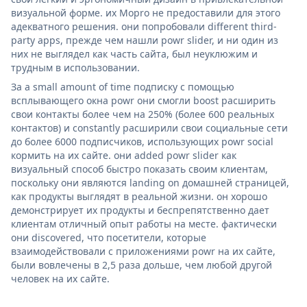
визуальной форме. их Mopro не предоставили для этого
адекватного решения. они попробовали different third-
party apps, прежде чем нашли powr slider, и ни один из
них не выглядел как часть сайта, был неуклюжим и
трудным в использовании.
За a small amount of time подписку с помощью
всплывающего окна powr они смогли boost расширить
свои контакты более чем на 250% (более 600 реальных
контактов) и constantly расширили свои социальные сети
до более 6000 подписчиков, использующих powr social
кормить на их сайте. они added powr slider как
визуальный способ быстро показать своим клиентам,
поскольку они являются landing on домашней страницей,
как продукты выглядят в реальной жизни. он хорошо
демонстрирует их продукты и беспрепятственно дает
клиентам отличный опыт работы на месте. фактически
они discovered, что посетители, которые
взаимодействовали с приложениями powr на их сайте,
были вовлечены в 2,5 раза дольше, чем любой другой
человек на их сайте.