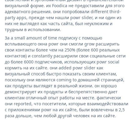
визуальной форме. их Foodica не предоставили для этого
адекватного решения. они попробовали different third-
party apps, прежде чем нашли powr slider, и ни один из
них не выглядел как часть сайта, был неуклюжим и
трудным в использовании.
За a small amount of time подписку с помощью
всплывающего окна powr они смогли grow расширить
свои контакты более чем на 250% (более 600 реальных
контактов) и constantly расширили свои социальные сети
до более 6000 подписчиков, использующих powr social
кормить на их сайте. они added powr slider как
визуальный способ быстро показать своим клиентам,
поскольку они являются coming to домашней страницей,
как продукты выглядят в реальной жизни. он хорошо
демонстрирует их продукты и беспрепятственно дает
клиентам отличный опыт работы на месте. фактически
они reported, что посетители, которые взаимодействовали
с приложениями powr на их сайте, были вовлечены в 2,5
раза дольше, чем любой другой человек на их сайте.