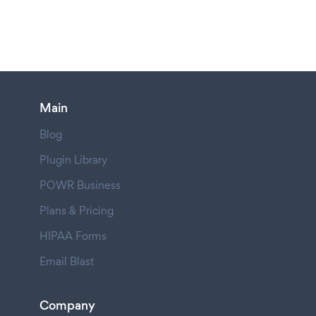
Main
Blog
Plugin Library
POWR Business
Plans & Pricing
HIPAA Forms
Email Blast
Company