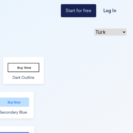
Start for free
Log In