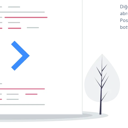
Diğ
abr
Pos
bot