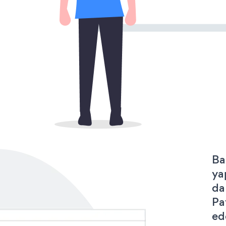
Ba
ya
da
Pa
ede