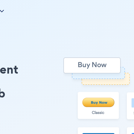
ment
b