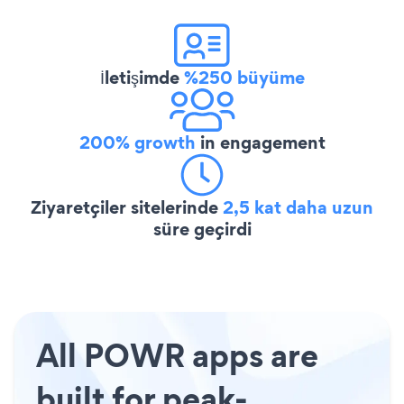
İletişimde
%250 büyüme
200% growth
in engagement
Ziyaretçiler sitelerinde
2,5 kat daha uzun
süre geçirdi
All POWR apps are
built for peak-