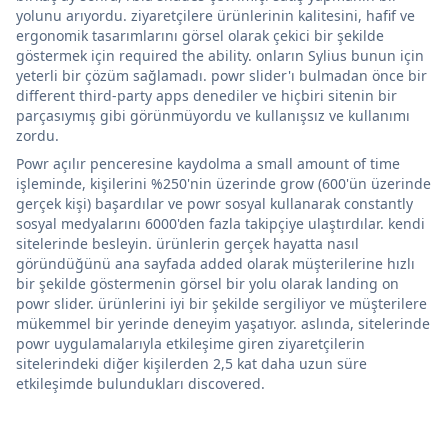
yolunu arıyordu. ziyaretçilere ürünlerinin kalitesini, hafif ve
ergonomik tasarımlarını görsel olarak çekici bir şekilde
göstermek için required the ability. onların Sylius bunun için
yeterli bir çözüm sağlamadı. powr slider'ı bulmadan önce bir
different third-party apps denediler ve hiçbiri sitenin bir
parçasıymış gibi görünmüyordu ve kullanışsız ve kullanımı
zordu.
Powr açılır penceresine kaydolma a small amount of time
işleminde, kişilerini %250'nin üzerinde grow (600'ün üzerinde
gerçek kişi) başardılar ve powr sosyal kullanarak constantly
sosyal medyalarını 6000'den fazla takipçiye ulaştırdılar. kendi
sitelerinde besleyin. ürünlerin gerçek hayatta nasıl
göründüğünü ana sayfada added olarak müşterilerine hızlı
bir şekilde göstermenin görsel bir yolu olarak landing on
powr slider. ürünlerini iyi bir şekilde sergiliyor ve müşterilere
mükemmel bir yerinde deneyim yaşatıyor. aslında, sitelerinde
powr uygulamalarıyla etkileşime giren ziyaretçilerin
sitelerindeki diğer kişilerden 2,5 kat daha uzun süre
etkileşimde bulundukları discovered.