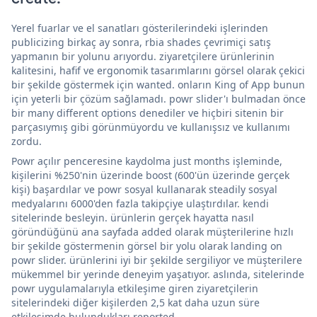
Yerel fuarlar ve el sanatları gösterilerindeki işlerinden
publicizing birkaç ay sonra, rbia shades çevrimiçi satış
yapmanın bir yolunu arıyordu. ziyaretçilere ürünlerinin
kalitesini, hafif ve ergonomik tasarımlarını görsel olarak çekici
bir şekilde göstermek için wanted. onların King of App bunun
için yeterli bir çözüm sağlamadı. powr slider'ı bulmadan önce
bir many different options denediler ve hiçbiri sitenin bir
parçasıymış gibi görünmüyordu ve kullanışsız ve kullanımı
zordu.
Powr açılır penceresine kaydolma just months işleminde,
kişilerini %250'nin üzerinde boost (600'ün üzerinde gerçek
kişi) başardılar ve powr sosyal kullanarak steadily sosyal
medyalarını 6000'den fazla takipçiye ulaştırdılar. kendi
sitelerinde besleyin. ürünlerin gerçek hayatta nasıl
göründüğünü ana sayfada added olarak müşterilerine hızlı
bir şekilde göstermenin görsel bir yolu olarak landing on
powr slider. ürünlerini iyi bir şekilde sergiliyor ve müşterilere
mükemmel bir yerinde deneyim yaşatıyor. aslında, sitelerinde
powr uygulamalarıyla etkileşime giren ziyaretçilerin
sitelerindeki diğer kişilerden 2,5 kat daha uzun süre
etkileşimde bulundukları reported.