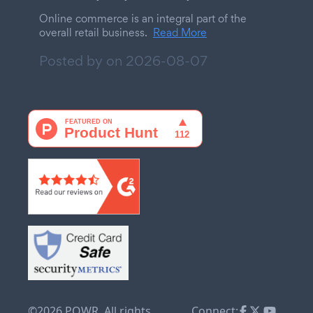
Online commerce is an integral part of the
overall retail business.
Read More
Posted by on
2026-08-07
©2026 POWR. All rights
Connect: