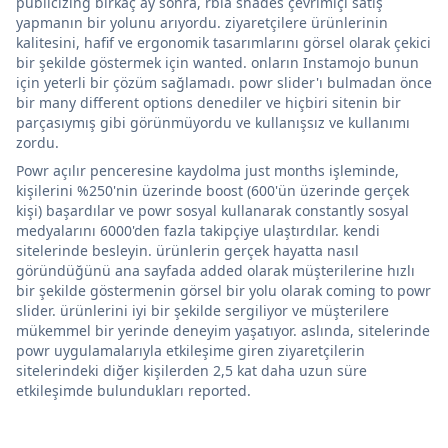
publicizing birkaç ay sonra, rbia shades çevrimiçi satış
yapmanın bir yolunu arıyordu. ziyaretçilere ürünlerinin
kalitesini, hafif ve ergonomik tasarımlarını görsel olarak çekici
bir şekilde göstermek için wanted. onların Instamojo bunun
için yeterli bir çözüm sağlamadı. powr slider'ı bulmadan önce
bir many different options denediler ve hiçbiri sitenin bir
parçasıymış gibi görünmüyordu ve kullanışsız ve kullanımı
zordu.
Powr açılır penceresine kaydolma just months işleminde,
kişilerini %250'nin üzerinde boost (600'ün üzerinde gerçek
kişi) başardılar ve powr sosyal kullanarak constantly sosyal
medyalarını 6000'den fazla takipçiye ulaştırdılar. kendi
sitelerinde besleyin. ürünlerin gerçek hayatta nasıl
göründüğünü ana sayfada added olarak müşterilerine hızlı
bir şekilde göstermenin görsel bir yolu olarak coming to powr
slider. ürünlerini iyi bir şekilde sergiliyor ve müşterilere
mükemmel bir yerinde deneyim yaşatıyor. aslında, sitelerinde
powr uygulamalarıyla etkileşime giren ziyaretçilerin
sitelerindeki diğer kişilerden 2,5 kat daha uzun süre
etkileşimde bulundukları reported.